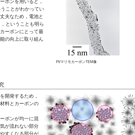
ーボンを用いると，
いうことがわかってい
丈夫なため，電池と
る，ということも明ら
カーボンにとって最
能の向上に取り組ん
Pt/マリモカーボンTEM像
究
を開発するため，
材料とカーボンの
ーボンが均一に混
気が流れない部分
やすくなる部分が