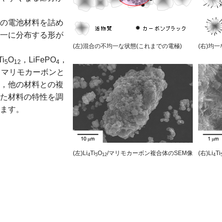
の電池材料を詰め
一に分布する形が
(左)混合の不均一な状態(これまでの電極)
(右)均
Ti
O
，LiFePO
，
5
12
4
とマリモカーボンと
，他の材料との複
た材料の特性を調
ます。
(左)Li
Ti
O
/マリモカーボン複合体のSEM像
(右)Li
Ti
4
5
12
4