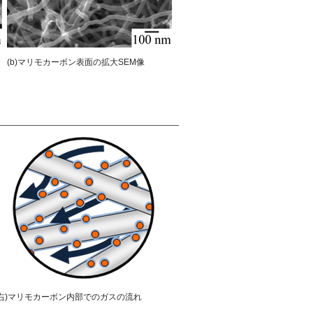
(b)マリモカーボン表面の拡大SEM像
(右)マリモカーボン内部でのガスの流れ