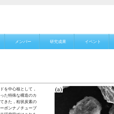
メンバー
研究成果
イベント
ドを中心核として，
った特殊な構造のカ
てきた，粒状炭素の
ーボンナノチューブ