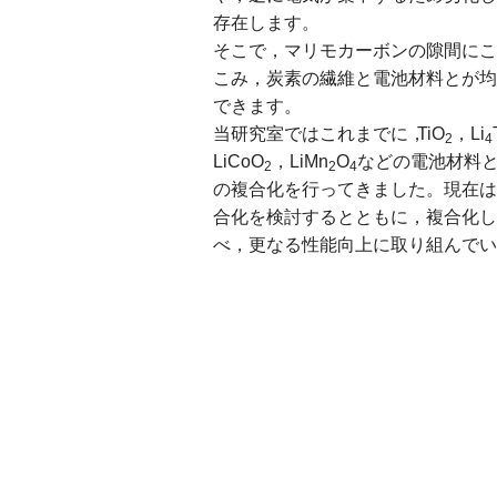
存在します。
そこで，マリモカーボンの隙間にこ
こみ，炭素の繊維と電池材料とが均
できます。
当研究室ではこれまでに
，
TiO
，Li
2
4
LiCoO
，LiMn
O
などの電池材料
2
2
4
の複合化を行ってきました。現在は
合化を検討するとともに，複合化し
べ，更なる性能向上に取り組んでい