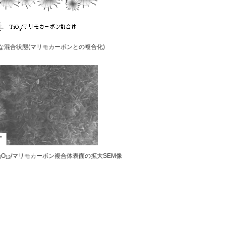
一な混合状態(マリモカーボンとの複合化)
O
/マリモカーボン複合体表面の拡大SEM像
5
12